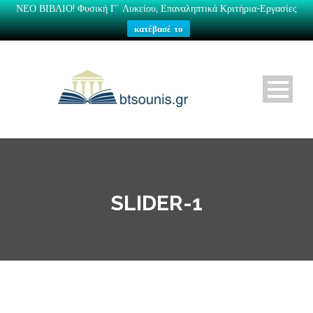
ΝΕΟ ΒΙΒΛΙΟ! Φυσική Γ΄ Λυκείου, Επαναληπτικά Κριτήρια-Εργασίες
κατέβασέ το
SLIDER-1