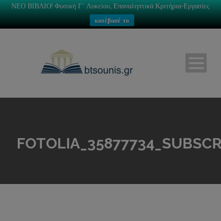
ΝΕΟ ΒΙΒΛΙΟ! Φυσική Γ΄ Λυκείου, Επαναληπτικά Κριτήρια-Εργασίες
κατέβασέ το
FOTOLIA_35877734_SUBSC