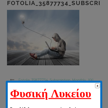
FOTOLIA_35877734_SUBSCRIP
Fotolia_35877734_Subscription_Monthly_XXL
Φυσική Λυκείου
Για φιλόδοξους
και απαιτητικούς μαθητές.
ΠΛΗΡΟΦΟΡΊΕΣ ΓΙΑ ΤΟΝ ΣΥΝΤΆΚΤΗ