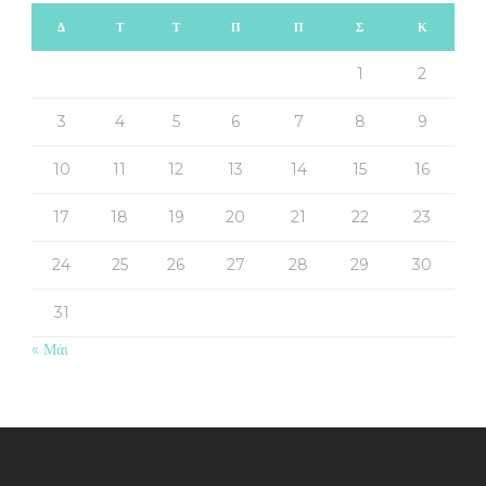
Δ
Τ
Τ
Π
Π
Σ
Κ
1
2
3
4
5
6
7
8
9
10
11
12
13
14
15
16
17
18
19
20
21
22
23
24
25
26
27
28
29
30
31
« Μάι