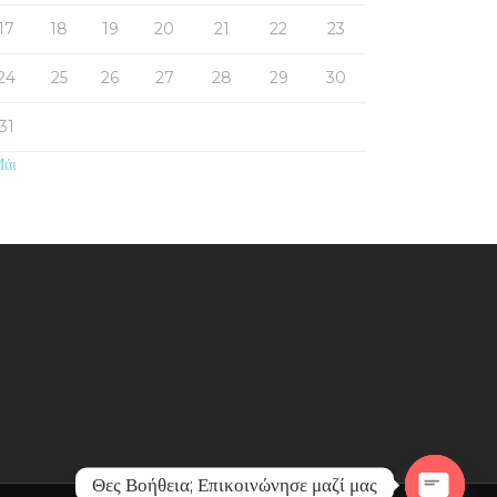
17
18
19
20
21
22
23
24
25
26
27
28
29
30
31
Μάι
Θες Βοήθεια; Επικοινώνησε μαζί μας