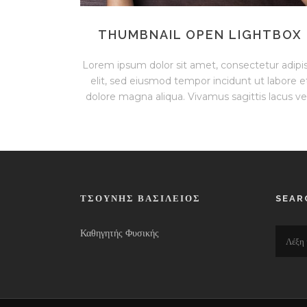
THUMBNAIL OPEN LIGHTBOX
Lorem ipsum dolor sit amet, consectetur adipis
elit, sed eiusmod tempor incidunt ut labore e
dolore magna aliqua. Vivamus sagittis lacus vel.
ΤΣΟΎΝΗΣ ΒΑΣΊΛΕΙΟΣ
SEAR
Καθηγητής Φυσικής