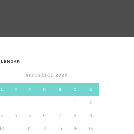
ALENDAR
ΑΎΓΟΥΣΤΟΣ 2026
Δ
Τ
Τ
Π
Π
Σ
Κ
1
2
3
4
5
6
7
8
9
10
11
12
13
14
15
16