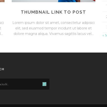
THUMBNAIL LINK TO POST
ici
Lorem ipsum dolor sit amet, consectetur adipisici
t
elit, sed eiusmod tempor incidunt ut labore et
..
dolore magna aliqua. Vivamus sagittis lacus vel...
« 
CH