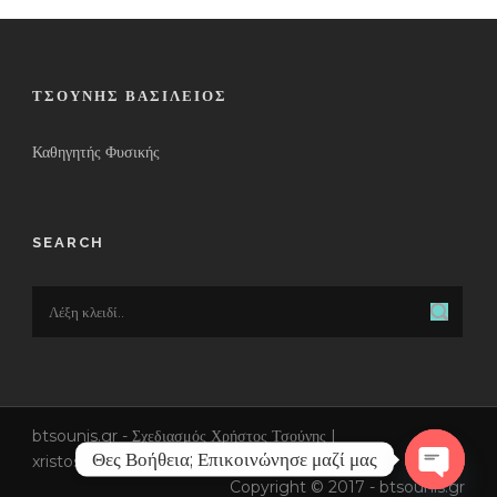
ΤΣΟΎΝΗΣ ΒΑΣΊΛΕΙΟΣ
Καθηγητής Φυσικής
SEARCH
btsounis.gr - Σχεδιασμός Χρήστος Τσούνης |
Θες Βοήθεια; Επικοινώνησε μαζί μας
xristos.tsounis@gmail.com
Copyright © 2017 - btsounis.gr
Open