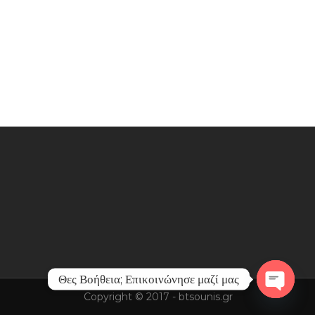
Θες Βοήθεια; Επικοινώνησε μαζί μας
Copyright © 2017 - btsounis.gr
Open
chaty