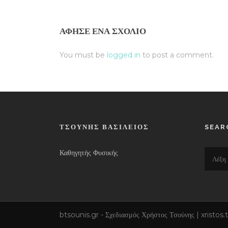
ΆΦΗΣΕ ΈΝΑ ΣΧΌΛΙΟ
You must be
logged in
to post a comment.
ΤΣΟΎΝΗΣ ΒΑΣΊΛΕΙΟΣ
SEAR
Καθηγητής Φυσικής
btsounis.gr - Σχεδιασμός Χρήστος Τσούνης | xrist