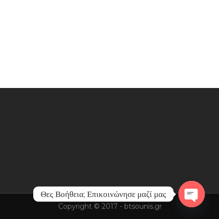
Θες Βοήθεια; Επικοινώνησε μαζί μας
Copyright © 2017 - btsounis.gr
Open
chaty