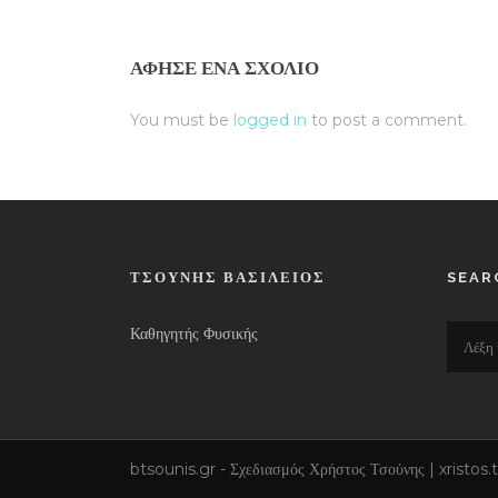
ΆΦΗΣΕ ΈΝΑ ΣΧΌΛΙΟ
You must be
logged in
to post a comment.
ΤΣΟΎΝΗΣ ΒΑΣΊΛΕΙΟΣ
SEAR
Καθηγητής Φυσικής
btsounis.gr - Σχεδιασμός Χρήστος Τσούνης | xrist