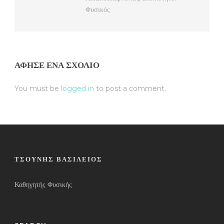
Φυσικός
ΆΦΗΣΕ ΈΝΑ ΣΧΌΛΙΟ
You must be
logged in
to post a comment.
ΤΣΟΎΝΗΣ ΒΑΣΊΛΕΙΟΣ
Καθηγητής Φυσικής