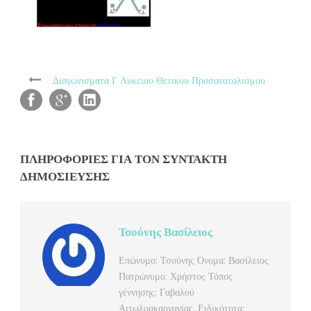
Διαγωνισματα Γ Λυκειου Θετικου Προσανατολισμου
ΠΛΗΡΟΦΟΡΊΕΣ ΓΙΑ ΤΟΝ ΣΥΝΤΆΚΤΗ
ΔΗΜΟΣΊΕΥΣΗΣ
Τσούνης Βασίλειος
Επώνυμο: Τσούνης Όνομα: Βασίλειος
Πατρώνυμο: Χρήστος Τόπος
γέννησης: Γαβαλού
Αιτωλοακαρνανίας, Ειδικότητα: