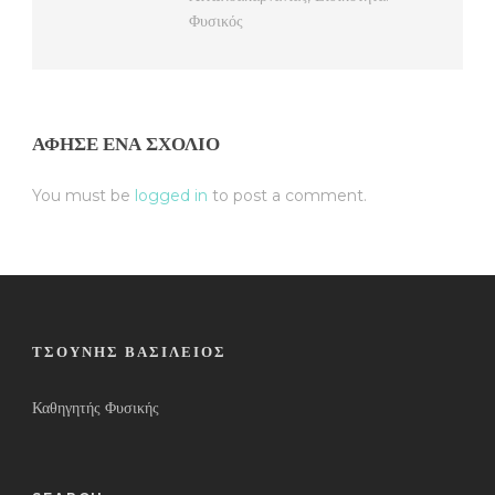
Φυσικός
ΆΦΗΣΕ ΈΝΑ ΣΧΌΛΙΟ
You must be
logged in
to post a comment.
ΤΣΟΎΝΗΣ ΒΑΣΊΛΕΙΟΣ
Καθηγητής Φυσικής