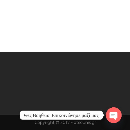
Θες Βοήθεια; Επικοινώνησε μαζί μας
Copyright © 2017 - btsounis.gr
Open
chaty