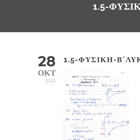
1.5-ΦΥΣΙ
28
1.5-ΦΥΣΙΚΉ-Β΄Λ
ΟΚΤ
2021