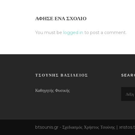
ΆΦΗΣΕ ΈΝΑ ΣΧΌΛΙΟ
You must be
logged in
to post a comment.
ΤΣΟΎΝΗΣ ΒΑΣΊΛΕΙΟΣ
SEAR
Καθηγητής Φυσικής
btsounis.gr - Σχεδιασμός Χρήστος Τσούνης | xrist